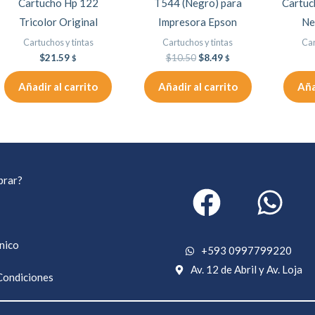
Cartucho Hp 122
T544 (Negro) para
Cartu
Tricolor Original
Impresora Epson
Ne
Cartuchos y tintas
Cartuchos y tintas
Car
$
21.59
$
10.50
$
8.49
$
$
Añadir al carrito
Añadir al carrito
Aña
rar?
cnico
+593 0997799220
Av. 12 de Abril y Av. Loja
Condiciones