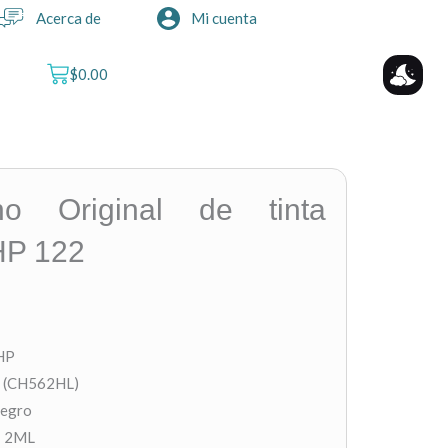
Acerca de
Mi cuenta
Cart
$
0.00
ho Original de tinta
HP 122
HP
 (CH562HL)
Negro
: 2ML