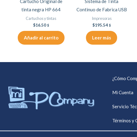
Cartucho Original de
Sistema de Tinta
tinta negra HP 664
Continuo de Fabrica USB
Cartuchos y tintas
Impresoras
$
16.50
$
195.54
$
$
Añadir al carrito
Leer más
¿Cómo Comp
Mi Cuenta
Servicio Té
Términos y 