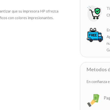
T
antizar que su impresora HP ofrezca
Ch
ficos con colores impresionantes.
En
Ap
nu
G
Metodos d
En confianza e
Pag