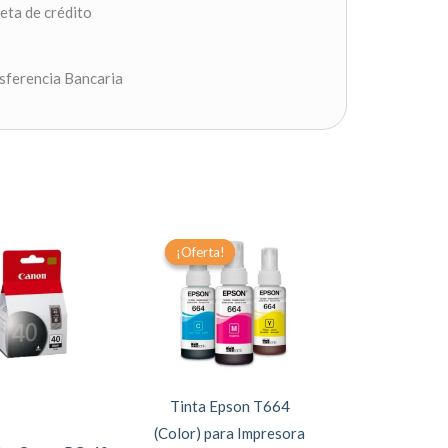
jeta de crédito
sferencia Bancaria
Original
Current
Este
price
price
¡Oferta!
¡Oferta!
producto
was:
is:
$10.50.
$8.49.
tiene
múltiples
variantes.
Las
opciones
Tinta Epson T664
se
(Color) para Impresora
pueden