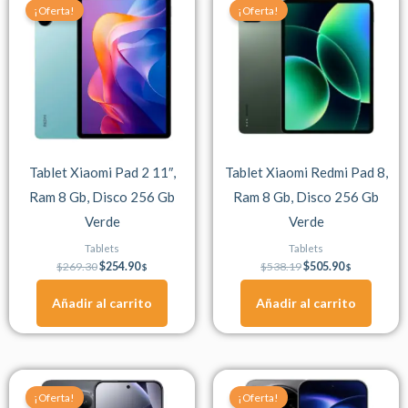
price
price
price
price
¡Oferta!
¡Oferta!
was:
is:
was:
is:
$269.30.
$254.90.
$538.19.
$505.90.
Tablet Xiaomi Pad 2 11″,
Tablet Xiaomi Redmi Pad 8,
Ram 8 Gb, Disco 256 Gb
Ram 8 Gb, Disco 256 Gb
Verde
Verde
Tablets
Tablets
$
269.30
$
254.90
$
538.19
$
505.90
$
$
Añadir al carrito
Añadir al carrito
Original
Current
Original
Current
Este
Este
price
price
price
price
¡Oferta!
¡Oferta!
producto
producto
was:
is:
was:
is: