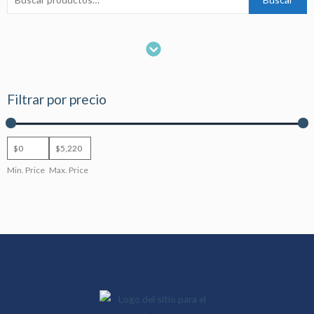
por:
Menu
Generadores Eléctricos
Tabletas Digitalizadoras
Discos Duros
Filtrar por precio
Min. Price
Max. Price