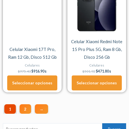
múltiples
múltiples
variantes.
variantes.
Las
Las
opciones
opciones
se
se
Celular Xiaomi Redmi Note
pueden
pueden
Celular Xiaomi 17T Pro,
15 Pro Plus 5G, Ram 8 Gb,
elegir
elegir
Ram 12 Gb, Disco 512 Gb
Disco 256 Gb
en
en
la
la
Celulares
Celulares
página
página
$
975.43
$
916.90
$
501.92
$
471.80
$
$
de
de
Seleccionar opciones
Seleccionar opciones
producto
producto
1
2
→
Buscar
Buscar