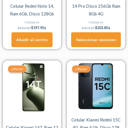
Celular Redmi Note 14,
14 Pro Disco 256Gb Ram
elegir
Ram 6Gb, Disco 128Gb
8Gb 4G
en
la
Celulares
Celulares
página
$
206.80
$
197.90
$
323.20
$
303.80
$
$
de
Añadir al carrito
Seleccionar opciones
producto
Original
Current
Original
Current
Este
price
price
price
price
¡Oferta!
¡Oferta!
producto
was:
is:
was:
is:
$585.00.
$549.90.
$149.80.
$143.40.
tiene
múltiples
variantes.
Las
opciones
se
Celular Xiaomi Redmi 15C
pueden
Celular Xiaomi 14T, Ram 12
4G, Ram 4 Gb, Disco 128