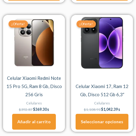
Original
Current
Original
Current
Este
price
price
price
price
¡Oferta!
¡Oferta!
producto
was:
is:
was:
is:
$392.87.
$369.30.
$1,108.93.
$1,042.39.
tiene
múltiples
variantes.
Las
opciones
se
Celular Xiaomi Redmi Note
pueden
15 Pro 5G, Ram 8 Gb, Disco
Celular Xiaomi 17, Ram 12
elegir
256 Gris
Gb, Disco 512 Gb 6,3″
en
la
Celulares
Celulares
página
$
392.87
$
369.30
$
1,108.93
$
1,042.39
$
$
de
Añadir al carrito
Seleccionar opciones
producto