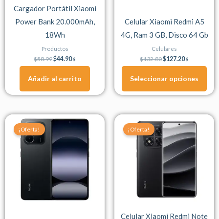
Cargador Portátil Xiaomi
pueden
Power Bank 20.000mAh,
Celular Xiaomi Redmi A5
elegir
18Wh
4G, Ram 3 GB, Disco 64 Gb
en
la
Productos
Celulares
página
$
58.99
$
44.90
$
132.80
$
127.20
$
$
de
Añadir al carrito
Seleccionar opciones
producto
Original
Current
Original
Current
Este
price
price
price
price
¡Oferta!
¡Oferta!
producto
was:
is:
was:
is:
$206.80.
$197.90.
$323.20.
$303.80.
tiene
múltiples
variantes.
Las
opciones
se
Celular Xiaomi Redmi Note
pueden