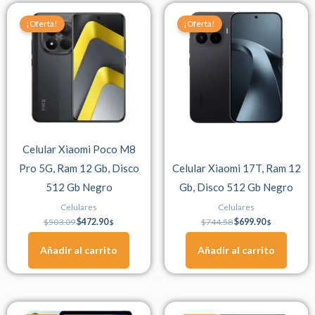
Original
Current
Original
Current
price
price
price
price
¡Oferta!
¡Oferta!
was:
is:
was:
is:
$503.09.
$472.90.
$744.58.
$699.90.
Celular Xiaomi Poco M8
Pro 5G, Ram 12 Gb, Disco
Celular Xiaomi 17T, Ram 12
512 Gb Negro
Gb, Disco 512 Gb Negro
Celulares
Celulares
$
503.09
$
472.90
$
744.58
$
699.90
$
$
Añadir al carrito
Añadir al carrito
Original
Current
Original
Current