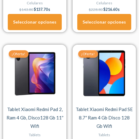
la
la
Celulares
Celulares
página
página
$
143.80
$
137.70
$
228.80
$
216.60
$
$
de
de
Seleccionar opciones
Seleccionar opciones
producto
producto
Original
Current
Original
Current
Este
price
price
price
price
¡Oferta!
¡Oferta!
producto
was:
is:
was:
is:
$224.50.
$212.60.
$204.13.
$177.50.
tiene
múltiples
variantes.
Las
opciones
se
Tablet Xiaomi Redmi Pad 2,
Tablet Xiaomi Redmi Pad SE
pueden
Ram 4 Gb, Disco128 Gb 11″
8.7″ Ram 4 Gb Disco 128
elegir
Wifi
Gb Wifi
en
la
Tablets
Tablets