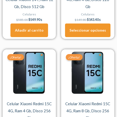
elegir
Gb, Disco 512 Gb
Gb
en
la
Celulares
Celulares
página
$
585.00
$
549.90
$
149.80
$
143.40
$
$
de
Añadir al carrito
Seleccionar opciones
producto
Original
Current
Original
Current
price
price
price
price
¡Oferta!
¡Oferta!
was:
is:
was:
is:
$170.20.
$162.90.
$192.90.
$184.60.
Celular Xiaomi Redmi 15C
Celular Xiaomi Redmi 15C
4G, Ram 4 Gb, Disco 256
4G, Ram 8 Gb, Disco 256