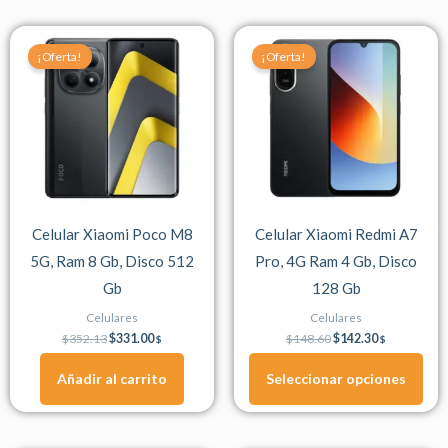
Original
Current
Original
Current
Este
price
price
price
price
¡Oferta!
¡Oferta!
producto
was:
is:
was:
is:
$352.13.
$331.00.
$148.60.
$142.30.
tiene
múltiples
variantes.
Las
opciones
se
Celular Xiaomi Poco M8
Celular Xiaomi Redmi A7
pueden
5G, Ram 8 Gb, Disco 512
Pro, 4G Ram 4 Gb, Disco
elegir
Gb
128 Gb
en
la
Celulares
Celulares
página
$
352.13
$
331.00
$
148.60
$
142.30
$
$
de
Añadir al carrito
Seleccionar opciones
producto