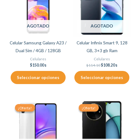
múltiples
múltiples
variantes.
variantes.
Las
Las
AGOTADO
AGOTADO
opciones
opciones
se
se
Celular Samsung Galaxy A23 /
Celular Infinix Smart 9, 128
pueden
pueden
Dual Sim / 4GB / 128GB
GB, 3+3 gb Ram
elegir
elegir
Celulares
Celulares
en
en
$
150.00
$
114.10
$
108.20
$
$
la
la
página
página
Seleccionar opciones
Seleccionar opciones
de
de
producto
producto
Original
Current
Original
Current
Este
price
price
price
price
¡Oferta!
¡Oferta!
¡Oferta!
¡Oferta!
producto
was:
is:
was:
is:
$100.50.
$91.70.
$90.80.
$86.90.
tiene
múltiples
variantes.