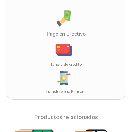
Pago en Efectivo
Tarjeta de crédito
Transferencia Bancaria
Productos relacionados
Original
Current
Original
Current
Este
Este
price
price
price
price