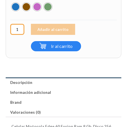
Motorola
Edge
60
Fusion
Añadir al carrito
Ram
8
Gb,
Ir al carrito
Disco
256
Gb
cantidad
Descripción
Información adicional
Brand
Valoraciones (0)
Celular Motorola Edge 60 Fusion Ram 8 Gb, Disco 256