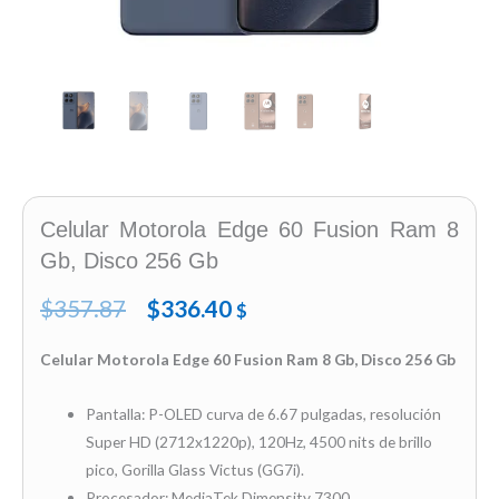
Celular Motorola Edge 60 Fusion Ram 8
Gb, Disco 256 Gb
Original
Current
$
357.87
$
336.40
$
price
price
Celular Motorola Edge 60 Fusion Ram 8 Gb, Disco 256 Gb
was:
is:
Pantalla: P-OLED curva de 6.67 pulgadas, resolución
$357.87.
$336.40.
Super HD (2712x1220p), 120Hz, 4500 nits de brillo
pico, Gorilla Glass Victus (GG7i).
Procesador: MediaTek Dimensity 7300.