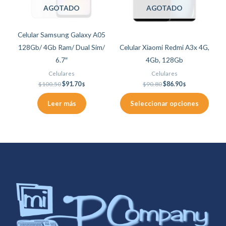
Las
AGOTADO
AGOTADO
opciones
se
Celular Samsung Galaxy A05
pueden
128Gb/ 4Gb Ram/ Dual Sim/
Celular Xiaomi Redmi A3x 4G,
elegir
6.7″
4Gb, 128Gb
en
Celulares
Celulares
la
$
100.50
$
91.70
$
90.80
$
86.90
$
$
página
de
Leer más
Seleccionar opciones
producto