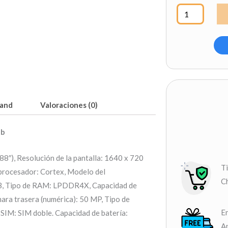
4g,
Ram
8
Gb,
Disco
256
Gb
cantidad
and
Valoraciones (0)
Gb
88″), Resolución de la pantalla: 1640 x 720
T
 procesador: Cortex, Modelo del
Ch
GB, Tipo de RAM: LPDDR4X, Capacidad de
ara trasera (numérica): 50 MP, Tipo de
En
 SIM: SIM doble. Capacidad de batería:
Ap