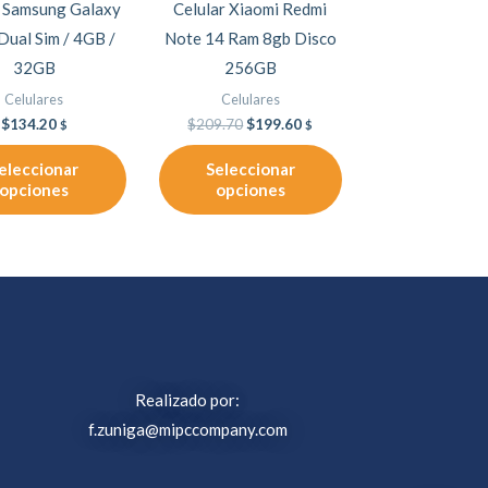
r Samsung Galaxy
Celular Xiaomi Redmi
se
se
Dual Sim / 4GB /
Note 14 Ram 8gb Disco
pueden
pueden
32GB
256GB
elegir
elegir
Celulares
Celulares
en
en
$
134.20
$
209.70
$
199.60
$
$
la
la
eleccionar
Seleccionar
página
página
opciones
opciones
de
de
producto
producto
Realizado por:
f.zuniga@mipccompany.com