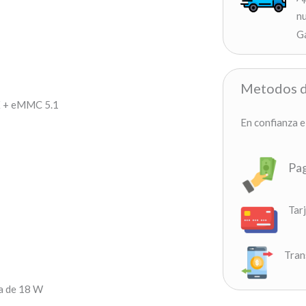
nu
G
Metodos d
 + eMMC 5.1
En confianza e
Pag
Tar
Tran
da de 18 W