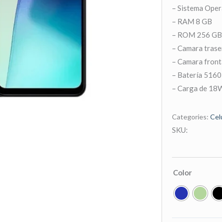
– Sistema Oper
– RAM 8 GB
– ROM 256 GB
– Camara trase
– Camara front
– Batería 516
– Carga de 18
Categories:
Cel
SKU:
Celular
Color
Xiaomi
Redmi
14C