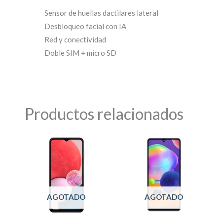
Sensor de huellas dactilares lateral
Desbloqueo facial con IA
Red y conectividad
Doble SIM + micro SD
Productos relacionados
Este
Este
producto
producto
tiene
tiene
múltiples
múltiples
variantes.
variantes.
AGOTADO
AGOTADO
Las
Las
opciones
opciones