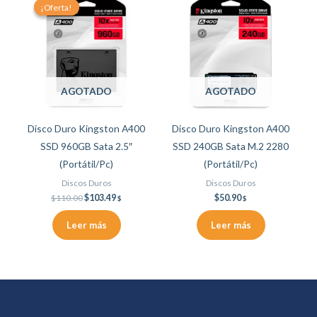
price
price
¡Oferta!
¡Oferta!
was:
is:
$110.00.
$103.49.
AGOTADO
AGOTADO
Disco Duro Kingston A400
Disco Duro Kingston A400
SSD 960GB Sata 2.5″
SSD 240GB Sata M.2 2280
(Portátil/Pc)
(Portátil/Pc)
Discos Duros
Discos Duros
$
110.00
$
103.49
$
50.90
$
$
Leer más
Leer más