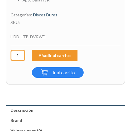
Categories:
Discos Duros
SKU:
HDD-1TB-DVRWD
Disco
Añadir al carrito
Duro
Western
Ir al carrito
Digital
1TB
Purple
DVR,
NVR.
Descripción
SATA
III
Brand
cantidad
Valoraciones (0)