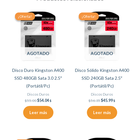
Original
Current
Original
Current
price
price
price
price
¡Oferta!
¡Oferta!
¡Oferta!
¡Oferta!
was:
is:
was:
is:
$55.00.
$54.04.
$56.35.
$45.99.
AGOTADO
AGOTADO
Disco Duro Kingston A400
Disco Sólido Kingston A400
SSD 480GB Sata 3.0 2.5″
SSD 240GB Sata 2.5″
(Portátil/Pc)
(Portátil/Pc)
Discos Duros
Discos Duros
$
55.00
$
54.04
$
56.35
$
45.99
$
$
Leer más
Leer más
Original
Current