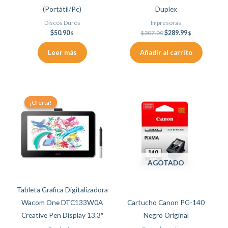
(Portátil/Pc)
Duplex
Discos Duros
Impresoras
$
50.90
$
307.00
$
289.99
$
$
Leer más
Añadir al carrito
Original
Current
price
price
¡Oferta!
¡Oferta!
was:
is:
$539.01.
$448.99.
AGOTADO
Tableta Grafica Digitalizadora
Wacom One DTC133W0A
Cartucho Canon PG-140
Creative Pen Display 13.3″
Negro Original