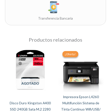
Transferencia Bancaria
Productos relacionados
Original
Current
price
price
¡Oferta!
¡Oferta!
was:
is:
$307.00.
$289.99.
AGOTADO
Impresora Epson L4260
Disco Duro Kingston A400
Multifunción Sistema de
SSD 240GB Sata M.2 2280
Tinta Continuo Wifi/USB/