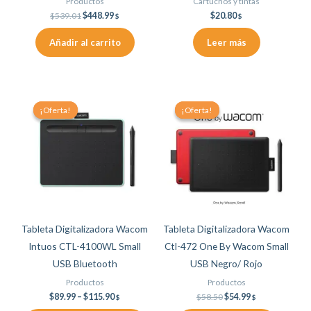
Productos
Cartuchos y tintas
$
539.01
$
448.99
$
20.80
$
$
Añadir al carrito
Leer más
Price
Original
Current
Este
range:
price
price
¡Oferta!
¡Oferta!
¡Oferta!
¡Oferta!
producto
$89.99
was:
is:
through
$58.50.
$54.99.
tiene
$115.90
múltiples
variantes.
Las
opciones
se
Tableta Digitalizadora Wacom
Tableta Digitalizadora Wacom
pueden
Intuos CTL-4100WL Small
Ctl-472 One By Wacom Small
elegir
USB Bluetooth
USB Negro/ Rojo
en
Productos
Productos
la
$
89.99
–
$
115.90
$
58.50
$
54.99
$
$
página