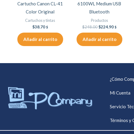
Cartucho Canon CL-41
6100WL Medium USB
Color Original
Bluetooth
Cartuchos y tintas
Productos
$
38.70
$
248.00
$
224.90
$
$
Añadir al carrito
Añadir al carrito
¿Cómo Comp
Mi Cuenta
Servicio Té
Términos y 