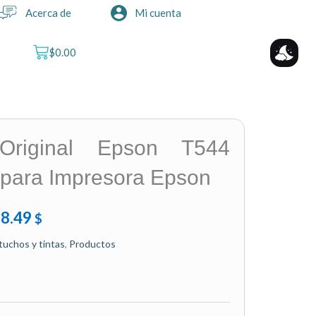
Acerca de
Mi cuenta
Cart
$
0.00
 Original Epson T544
 para Impresora Epson
riginal
Current
$
8.49
$
rice
price
tuchos y tintas
,
Productos
as:
is:
10.50.
$8.49.