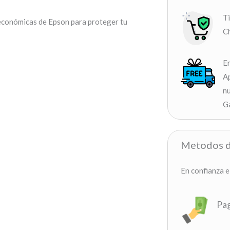
T
y económicas de Epson para proteger tu
Ch
En
Ap
nu
G
Metodos d
En confianza e
Pag