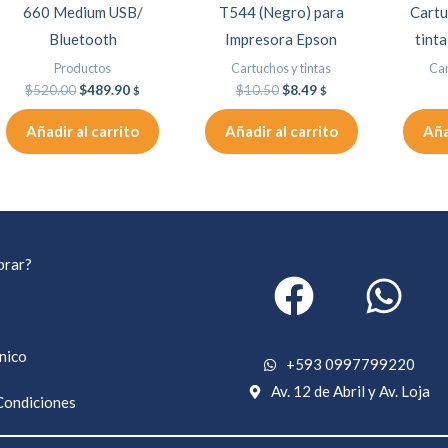
660 Medium USB/
T544 (Negro) para
Cartu
Bluetooth
Impresora Epson
tint
Productos
Cartuchos y tintas
Car
$
520.00
$
489.90
$
10.50
$
8.49
$
$
Añadir al carrito
Añadir al carrito
Aña
rar?
cnico
+593 0997799220
Av. 12 de Abril y Av. Loja
Condiciones