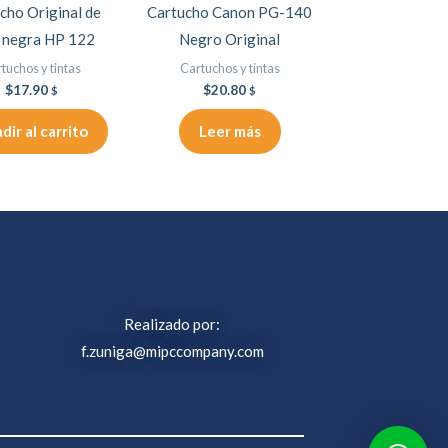
cho Original de
Cartucho Canon PG-140
a negra HP 122
Negro Original
tuchos y tintas
Cartuchos y tintas
$
17.90
$
20.80
$
$
dir al carrito
Leer más
Realizado por:
f.zuniga@mipccompany.com