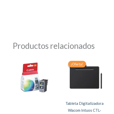
Productos relacionados
Original
Current
price
price
¡Oferta!
¡Oferta!
was:
is:
$248.00.
$224.90.
Tableta Digitalizadora
Wacom Intuos CTL-