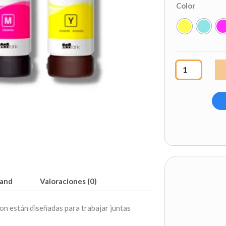
Tinta
Color
Original
Epson
T544
(Color)
para
Impresora
Epson
cantidad
and
Valoraciones (0)
son están diseñadas para trabajar juntas