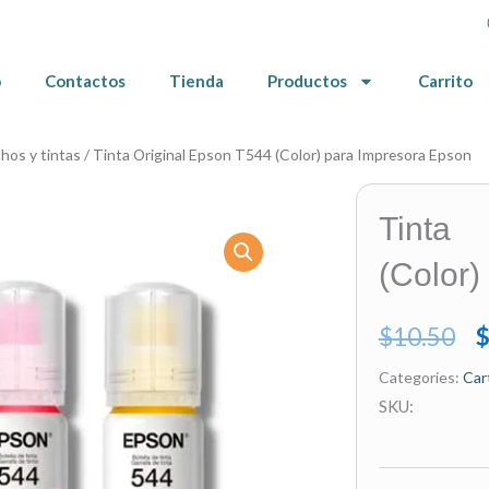
o
Contactos
Tienda
Productos
Carrito
hos y tintas
/ Tinta Original Epson T544 (Color) para Impresora Epson
Tinta
(Color)
O
$
10.50
p
Categories:
Car
SKU:
w
$